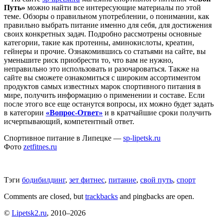
Путь»
можно найти все интересующие материалы по этой
теме. Обзоры о правильном употреблении, о понимании, как
правильно выбрать питание именно для себя, для достижения
своих конкретных задач. Подробно рассмотрены основные
категории, такие как протеины, аминокислоты, креатин,
гейнеры и прочие. Ознакомившись со статьями на сайте, вы
уменьшите риск приобрести то, что вам не нужно,
неправильно это использовать и разочароваться. Также на
сайте вы сможете ознакомиться с широким ассортиментом
продуктов самых известных марок спортивного питания в
мире, получить информацию о применении и составе. Если
после этого все еще останутся вопросы, их можно будет задать
в категории
«Вопрос-Ответ»
и в кратчайшие сроки получить
исчерпывающий, компетентный ответ.
Спортивное питание в Липецке —
sp-lipetsk.ru
Фото
zetfitnes.ru
Тэги
бодибилдинг
,
зет фитнес
,
питание
,
свой путь
,
спорт
Comments are closed, but
trackbacks
and pingbacks are open.
©
Lipetsk2.ru
, 2010–2026