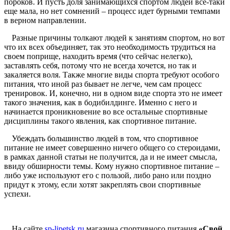
пороков. И пусть доля занимающихся спортом людей все-таки
еще мала, но нет сомнений – процесс идет бурными темпами
в верном направлении.
Разные причины толкают людей к занятиям спортом, но вот
что их всех объединяет, так это необходимость трудиться на
своем поприще, находить время (что сейчас нелегко),
заставлять себя, потому что не всегда хочется, но так и
закаляется воля. Также многие виды спорта требуют особого
питания, что иной раз бывает не легче, чем сам процесс
тренировок. И, конечно, ни в одном виде спорта это не имеет
такого значения, как в бодибилдинге. Именно с него и
начинается проникновение во все остальные спортивные
дисциплины такого явления, как спортивное питание.
Убеждать большинство людей в том, что спортивное
питание не имеет совершенно ничего общего со стероидами,
в рамках данной статьи не получится, да и не имеет смысла,
ввиду обширности темы. Кому нужно спортивное питание –
либо уже используют его с пользой, либо рано или поздно
придут к этому, если хотят закреплять свои спортивные
успехи.
На сайте
sp-lipetsk.ru
магазина спортивного питания
«Свой