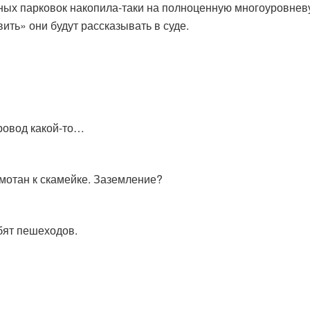
тных парковок накопила-таки на полноценную многоуровнев
вить» они будут рассказывать в суде.
провод какой-то…
имотан к скамейке. Заземление?
бят пешеходов.