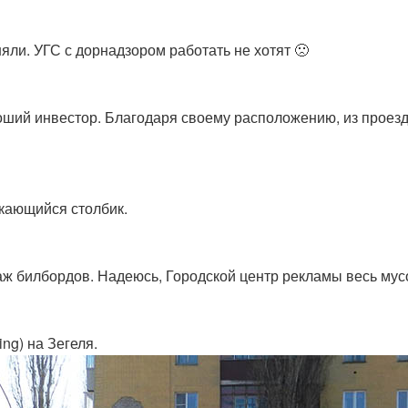
няли. УГС с дорнадзором работать не хотят 🙁
оший инвестор. Благодаря своему расположению, из проез
скающийся столбик.
аж билбордов. Надеюсь, Городской центр рекламы весь мус
ing) на Зегеля.