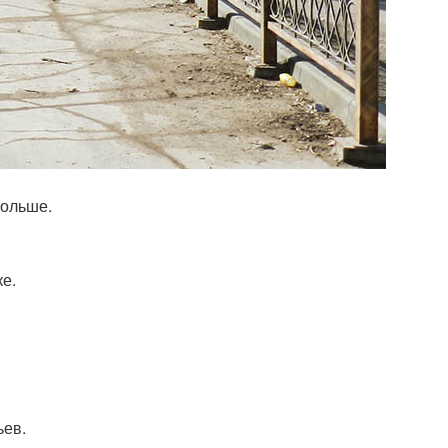
больше.
е.
ьев.