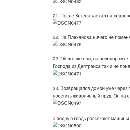
21. После Зегеля заехал на «европ
22. На Плеханова ничего не помен
22. Ой вот же они, на велодорожке
Господа из Дептранса так и не пон
23. Возвращался домой уже через 
посетить живописный пруд. Он на с
а водную гладь рассекают машин