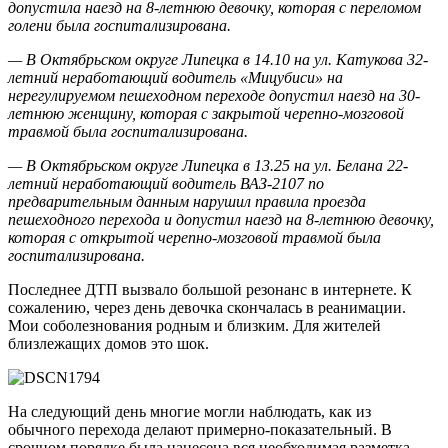
допустила наезд на 8-летнюю девочку, которая с переломом
голени была госпитализирована.
— В Октябрьском округе Липецка в 14.10 на ул. Катукова 32-
летний неработающий водитель «Мицубиси» на
нерегулируемом пешеходном переходе допустил наезд на 30-
летнюю женщину, которая с закрытой черепно-мозговой
травмой была госпитализирована.
— В Октябрьском округе Липецка в 13.25 на ул. Белана 22-
летний неработающий водитель ВАЗ-2107 по
предварительным данным нарушил правила проезда
пешеходного перехода и допустил наезд на 8-летнюю девочку,
которая с открытой черепно-мозговой травмой была
госпитализирована.
Последнее ДТП вызвало большой резонанс в интернете. К
сожалению, через день девочка скончалась в реанимации.
Мои соболезнования родным и близким. Для жителей
близлежащих домов это шок.
На следующий день многие могли наблюдать, как из
обычного перехода делают примерно-показательный. В
срочном порядке была нанесена вся необходимая разметка,