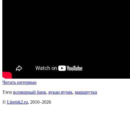
Читать интервью
Тэги
всемирный банк
,
вукан вучик
,
маршрутки
©
Lipetsk2.ru
, 2010–2026