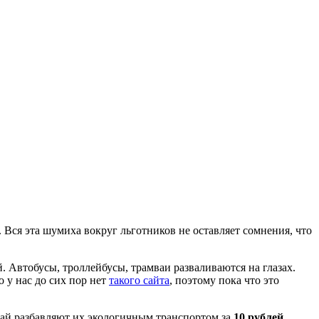
. Вся эта шумиха вокруг льготников не оставляет сомнения, что
й. Автобусы, троллейбусы, трамваи разваливаются на глазах.
но у нас до сих пор нет
такого сайта
, поэтому пока что это
скай разбавляют их экологичным транспортом за
10 рублей.