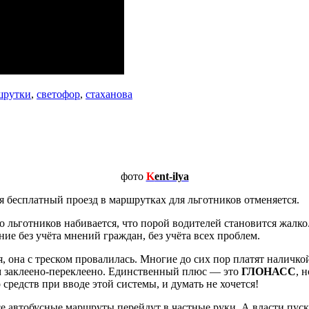
шрутки
,
светофор
,
стаханова
фото
K
ent-ilya
я бесплатный проезд в маршрутках для льготников отменяется.
о льготников набивается, что порой водителей становится жалко
ие без учёта мнений граждан, без учёта всех проблем.
я, она с треском провалилась. Многие до сих пор платят наличко
ем заклеено-переклеено. Единственный плюс — это
ГЛОНАСС
, 
средств при вводе этой системы, и думать не хочется!
все автобусные маршруты перейдут в частные руки. А власти пу