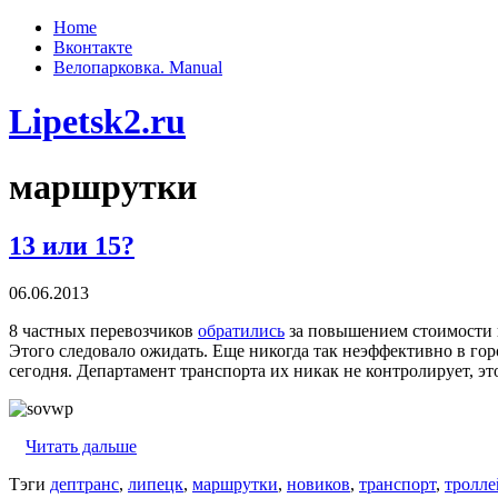
Home
Вконтакте
Велопарковка. Manual
Lipetsk2.ru
маршрутки
13 или 15?
06.06.2013
8 частных перевозчиков
обратились
за повышением стоимости п
Этого следовало ожидать. Еще никогда так неэффективно в гор
сегодня. Департамент транспорта их никак не контролирует, это
Читать дальше
Тэги
дептранс
,
липецк
,
маршрутки
,
новиков
,
транспорт
,
тролле