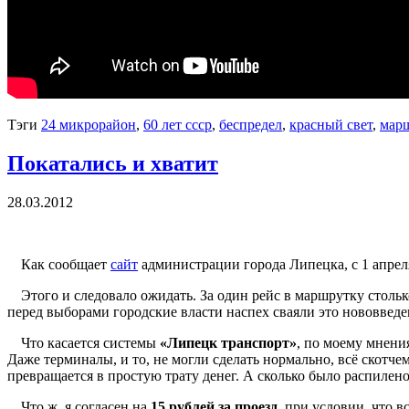
Тэги
24 микрорайон
,
60 лет ссср
,
беспредел
,
красный свет
,
мар
Покатались и хватит
28.03.2012
Как сообщает
сайт
администрации города Липецка, с 1 апрел
Этого и следовало ожидать. За один рейс в маршрутку стольк
перед выборами городские власти наспех сваяли это нововведен
Что касается системы
«Липецк транспорт»
, по моему мнени
Даже терминалы, и то, не могли сделать нормально, всё скотч
превращается в простую трату денег. А сколько было распилено 
Что ж, я согласен на
15 рублей за проезд
, при условии, что 