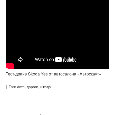
Тест-драйв Skoda Yeti от автосалона
«Автоскаут»
Тэги
авто
,
дороги
,
шкода