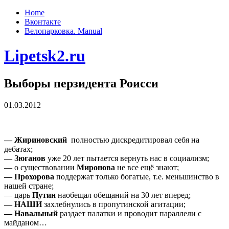
Home
Вконтакте
Велопарковка. Manual
Lipetsk2.ru
Выборы перзидента Роисси
01.03.2012
— Жириновский
полностью дискредитировал себя на
дебатах;
— Зюганов
уже 20 лет пытается вернуть нас в социализм;
— о существовании
Миронова
не все ещё знают;
— Прохорова
поддержат только богатые, т.е. меньшинство в
нашей стране;
— царь
Путин
наобещал обещаний на 30 лет вперед;
— НАШИ
захлебнулись в пропутинской агитации;
— Навальный
раздает палатки и проводит параллели с
майданом…