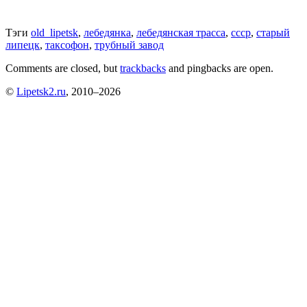
Тэги
old_lipetsk
,
лебедянка
,
лебедянская трасса
,
ссср
,
старый
липецк
,
таксофон
,
трубный завод
Comments are closed, but
trackbacks
and pingbacks are open.
©
Lipetsk2.ru
, 2010–2026