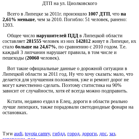
ДТП на ул. Циолковского
Всего в Липецке за 2011г. произошло
1007 ДТП
, что
на
2,61% меньше
, чем за 2010. Погибло: 51 человек, ранено:
1203.
Общее число
нарушителей ПДД
в Липецкой области
составляет
281555
человек из них
142812
живут в Липецке, их
стало
больше
на 24,67%
, по сравнению с 2010 годом. Т.е.
каждый 3 липчанин нарушает правила, в том числе и
пешеходы (
20060
человек).
Вот такие официальные данные о дорожной ситуации в
Липецкой области за 2011 год. Ну что хочу сказать: мало, что
делается для улучшения положения, уже и ремонт дорог не
могут качественно сделать. Поэтому статистика на 90%
зависит от случайности, хотя её всегда можно подправить.
Кстати, недавно ездил в Елец, дороги в области реально
лучше липецких, также порадовали светодиодные фонари на
остановках.
Тэги
audi
,
toyota camry
,
гибдд
,
город
,
дороги
,
дпс
,
заз
,