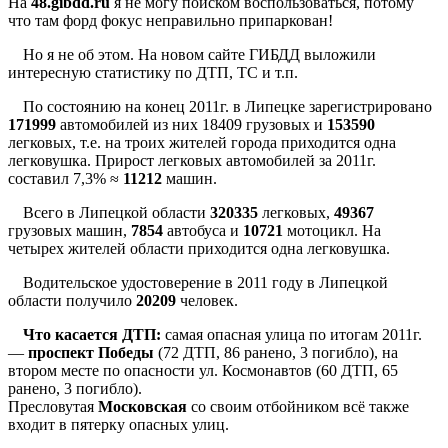
На
48.gibdd.ru
я не могу поиском воспользоваться, потому
что там форд фокус неправильно припаркован!
Но я не об этом. На новом сайте ГИБДД выложили
интересную статистику по ДТП, ТС и т.п.
По состоянию на конец 2011г. в Липецке зарегистрировано
171999
автомобилей из них 18409 грузовых и
153590
легковых, т.е. на троих жителей города приходится одна
легковушка. Прирост легковых автомобилей за 2011г.
составил 7,3% ≈
11212
машин.
Всего в Липецкой области
320335
легковых,
49367
грузовых машин,
7854
автобуса и
10721
мотоцикл. На
четырех жителей области приходится одна легковушка.
Водительское удостоверение в 2011 году в Липецкой
области получило
20209
человек.
Что касается ДТП:
самая опасная улица по итогам 2011г.
—
проспект Победы
(72 ДТП, 86 ранено, 3 погибло), на
втором месте по опасности ул. Космонавтов (60 ДТП, 65
ранено, 3 погибло).
Пресловутая
Московская
со своим отбойником всё также
входит в пятерку опасных улиц.