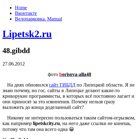
Home
Вконтакте
Велопарковка. Manual
Lipetsk2.ru
48.gibdd
27.06.2012
фото
b
orisova-alla48
На днях обновился
сайт ГИБДД
по Липецкой области. Я не
знаю почему, но гос. сайты в Липецке делают какие-то
криворукие программисты, в которых всё постоянно лагает и
они приносят за это извинения. Почему нельзя сразу
выложить до конца доделанный сайт?
Никому не интересно пользоваться таким сайтом-огрызком,
как например
lipetskcity.ru
, на него даже ссылки не кинешь,
потому что там она всего одна 😀