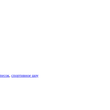
песок
,
спортивное шоу