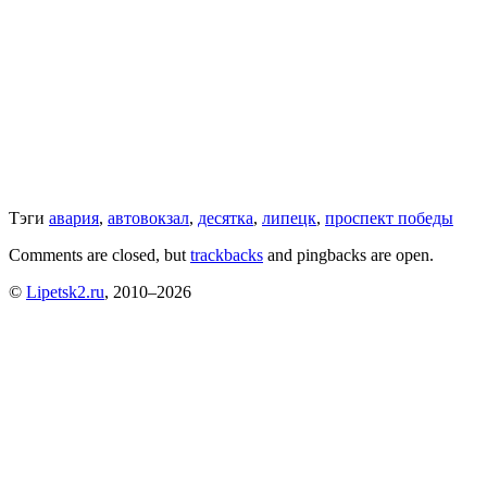
Тэги
авария
,
автовокзал
,
десятка
,
липецк
,
проспект победы
Comments are closed, but
trackbacks
and pingbacks are open.
©
Lipetsk2.ru
, 2010–2026