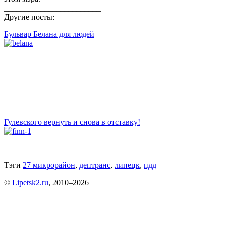
________________________
Другие посты:
Бульвар Белана для людей
Гулевского вернуть и снова в отставку
!
Тэги
27 микрорайон
,
дептранс
,
липецк
,
пдд
©
Lipetsk2.ru
, 2010–2026