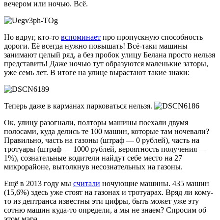
вечером или ночью. Всё.
Но вдруг, кто-то
вспоминает
про пропускную способность
дороги. Её всегда нужно повышать! Всё-таки машины
занимают целый ряд, а без пробок улицу Белана просто нельзя
представить! Даже ночью тут образуются маленькие заторы,
уже семь лет. В итоге на улице вырастают такие знаки:
Теперь даже в карманах парковаться нельзя.
Ок, улицу разогнали, полторы машины поехали двумя
полосами, куда делись те 100 машин, которые там ночевали?
Правильно, часть на газоны (штраф — 0 рублей), часть на
тротуары (штраф — 1000 рублей, вероятность получения —
1%), сознательные водители найдут себе место на 27
микрорайоне, вытолкнув несознательных на газоны.
Ещё в 2013 году мы
считали
ночующие машины. 435 машин
(15,6%) здесь уже стоят на газонах и тротуарах. Вряд ли кому-
то из дептранса известны эти цифры, быть может уже эту
сотню машин куда-то определи, а мы не знаем? Спросим об
этом мэра.