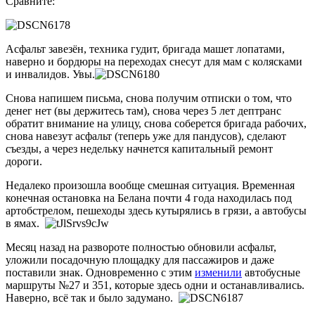
Сравните:
Асфальт завезён, техника гудит, бригада машет лопатами,
наверно и бордюры на переходах снесут для мам с колясками
и инвалидов. Увы.
Снова напишем письма, снова получим отписки о том, что
денег нет (вы держитесь там), снова через 5 лет дептранс
обратит внимание на улицу, снова соберется бригада рабочих,
снова навезут асфальт (теперь уже для пандусов), сделают
съезды, а через недельку начнется капитальный ремонт
дороги.
Недалеко произошла вообще смешная ситуация. Временная
конечная остановка на Белана почти 4 года находилась под
артобстрелом, пешеходы здесь кутырялись в грязи, а автобусы
в ямах.
Месяц назад на развороте полностью обновили асфальт,
уложили посадочную площадку для пассажиров и даже
поставили знак. Одновременно с этим
изменили
автобусные
маршруты №27 и 351, которые здесь одни и останавливались.
Наверно, всё так и было задумано.