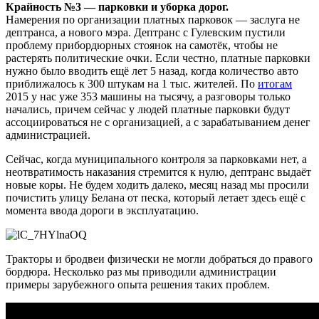
Крайность №3 — парковки и уборка дорог.
Намерения по организации платных парковок — заслуга не
дептранса, а нового мэра. Дептранс с Гулевским пустили
проблему прибордюрных стоянок на самотёк, чтобы не
растерять политические очки. Если честно, платные парковки
нужно было вводить ещё лет 5 назад, когда количество авто
приближалось к 300 штукам на 1 тыс. жителей. По
итогам
2015 у нас уже 353 машины на тысячу, а разговоры только
начались, причем сейчас у людей платные парковки будут
ассоциироваться не с организацией, а с зарабатыванием денег
администрацией.
Сейчас, когда муниципального контроля за парковками нет, а
неотвратимость наказания стремится к нулю, дептранс выдаёт
новые коры. Не будем ходить далеко, месяц назад мы просили
почистить улицу Белана от песка, который летает здесь ещё с
момента ввода дороги в эксплуатацию.
Тракторы и бродвеи физически не могли добраться до правого
бордюра. Несколько раз мы приводили администрации
примеры зарубежного опыта решения таких проблем.