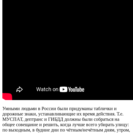
Умными людьми в России были придуманы таблички и
дорожные знаки, устанавливающие их время действия. Т.е.
МУСПАТ, дептранс и ГИБДД должны были собраться на
общее совещание и решить, когда лучше всего убирать улицу:
по выходным, в будние дни по чётным/нечётным дням, утром,