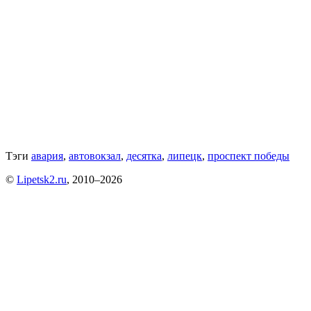
Тэги
авария
,
автовокзал
,
десятка
,
липецк
,
проспект победы
©
Lipetsk2.ru
, 2010–2026