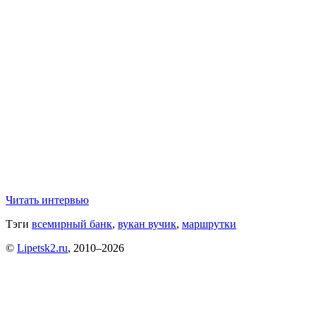
Читать интервью
Тэги
всемирный банк
,
вукан вучик
,
маршрутки
©
Lipetsk2.ru
, 2010–2026