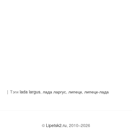
Тэги
lada largus
,
лада ларгус
,
липецк
,
липецк-лада
©
Lipetsk2.ru
, 2010–2026