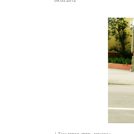
09.05.2012
Тэги
город
,
грязь
,
машины