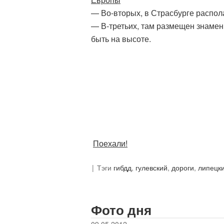
— Во-вторых, в Страсбурге распо
— В-третьих, там размещен знамени
быть на высоте.
Поехали!
Тэги
гибдд
,
гулевский
,
дороги
,
липецк
Фото дня