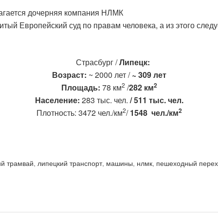
лагается дочерняя компания НЛМК
тый Европейский суд по правам человека, а из этого следу
Страсбург /
Липецк:
Возраст:
~ 2000 лет /
~ 309 лет
2
2
Площадь:
78 км
/
282 км
Население:
283 тыс. чел.
/
511 тыс. чел.
2
2
Плотность: 3472 чел./км
/
1548 чел./км
ий трамвай
,
липецкий транспорт
,
машины
,
нлмк
,
пешеходный пере