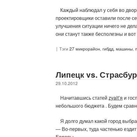
Каждый наблюдал у себя во дворе
проектировщики оставили после се
улучшения ситуации ничего не дела
они станут также бесполезны и вот
Тэги
27 микрорайон
,
гибдд
,
машины
,
Липецк vs. Страсбур
29.10.2012
Начитавшись статей
zyalt’я
и гос
небольшого бюджета . Будем сравн
Я долго думал какой город выбра
— Во-первых, туда частенько езди
Европы