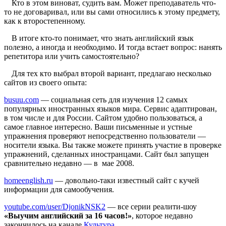
Кто в этом виноват, судить вам. Может преподаватель что-
то не договаривал, или вы сами относились к этому предмету,
как к второстепенному.
В итоге кто-то понимает, что знать английский язык
полезно, а иногда и необходимо. И тогда встает вопрос: нанять
репетитора или учить самостоятельно?
Для тех кто выбрал второй вариант, предлагаю несколько
сайтов из своего опыта:
busuu.com
— социальная сеть для изучения 12 самых
популярных иностранных языков мира. Сервис адаптирован,
в том числе и для России. Сайтом удобно пользоваться, а
самое главное интересно. Ваши письменные и устные
упражнения проверяют непосредственно пользователи —
носители языка. Вы также можете принять участие в проверке
упражнений, сделанных иностранцами. Сайт был запущен
сравнительно недавно — в мае 2008.
homeenglish.ru
— довольно-таки известный сайт с кучей
информации для самообучения.
youtube.com/user/DjonikNSK2
— все серии реалити-шоу
«Выучим английский за 16 часов!»
, которое недавно
закончилось на канале
Культура
.