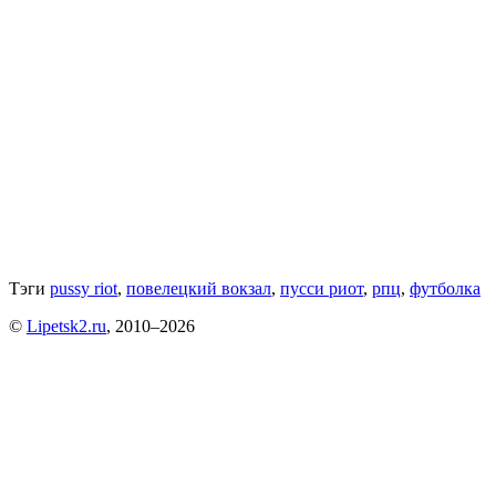
Тэги
pussy riot
,
повелецкий вокзал
,
пусси риот
,
рпц
,
футболка
©
Lipetsk2.ru
, 2010–2026