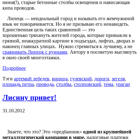
июня(!), старые бетонные столбы освещения и нависающая
кипа проводов.
Липецк — неидеальный город и называть его жемчужиной
язык не поворачивается. Но я не призываю его ненавидеть.
Единственная цель таких сравнений — это
хорошенько тряхануть жителей города, которые привыкли к
грязной, неаккуратной картине в подъездах, лифтах, дворах и
наконец главных улицах. Нужно стремиться к лучшему, а не
сравнивать Липецк с руинами
. Автору я посоветую выглянуть
в окно своей многоэтажки.
Подробнее
Тэги
артемий лебедев
,
виница
,
гулевский
,
дороги
,
зегеля
,
площадь петра
,
провода
,
столбы
,
столповский
,
тема
,
ураган
Лисину привет!
31.10.2012
Знаете, что это? Это «предбанник»
одной из крупнейшей
металлургической компании в мире,
налоговые платежи