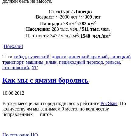
должен быть на высоте.
Страсбург /
Липецк:
Возраст:
~ 2000 лет /
~ 309 лет
2
2
Площадь:
78 км
/
282 км
Население:
283 тыс. чел.
/
511 тыс. чел.
2
2
Плотность: 3472 чел./км
/
1548 чел./км
Поехали!
Тэги
гибдд
,
гулевский
,
дороги
,
липецкий трамвай
,
липецкий
транспорт
,
машины
,
нлмк
,
пешеходный переход
,
рельсы
,
столповский
,
УГ
Как мы с ямами боролись
10.06.2012
В этом месяце наш город поднялся в рейтинге
РосЯмы
. По
количеству ям мы занимаем 9 место, по количеству
исправленных — пятое.
Но есть одно НО…