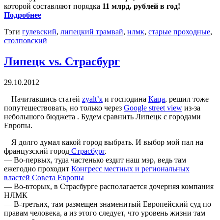
которой составляют порядка
11 млрд. рублей в год!
Подробнее
Тэги
гулевский
,
липецкий трамвай
,
нлмк
,
старые проходные
,
столповский
Липецк vs. Страсбург
29.10.2012
Начитавшись статей
zyalt’я
и господина
Каца
, решил тоже
попутешествовать, но только через
Google street view
из-за
небольшого бюджета . Будем сравнить Липецк с городами
Европы.
Я долго думал какой город выбрать. И выбор мой пал на
французский город
Страсбург
.
— Во-первых, туда частенько ездит наш мэр, ведь там
ежегодно проходит
Конгресс местных и региональных
властей Совета Европы
— Во-вторых, в Страсбурге располагается дочерняя компания
НЛМК
— В-третьих, там размещен знаменитый Европейский суд по
правам человека, а из этого следует, что уровень жизни там