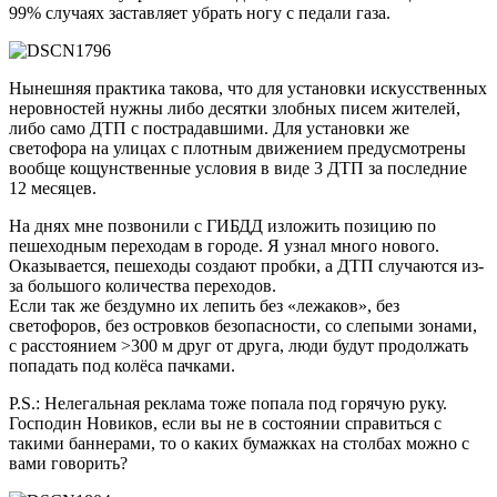
99% случаях заставляет убрать ногу с педали газа.
Нынешняя практика такова, что для установки искусственных
неровностей нужны либо десятки злобных писем жителей,
либо само ДТП с пострадавшими. Для установки же
светофора на улицах с плотным движением предусмотрены
вообще кощунственные условия в виде 3 ДТП за последние
12 месяцев.
На днях мне позвонили с ГИБДД изложить позицию по
пешеходным переходам в городе. Я узнал много нового.
Оказывается, пешеходы создают пробки, а ДТП случаются из-
за большого количества переходов.
Если так же бездумно их лепить без «лежаков», без
светофоров, без островков безопасности, со слепыми зонами,
с расстоянием >300 м друг от друга, люди будут продолжать
попадать под колёса пачками.
P.S.: Нелегальная реклама тоже попала под горячую руку.
Господин Новиков, если вы не в состоянии справиться с
такими баннерами, то о каких бумажках на столбах можно с
вами говорить?