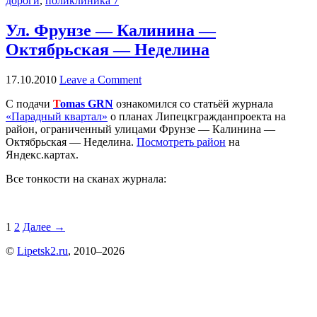
дороги
,
поликлиника 7
Ул. Фрунзе — Калинина —
Октябрьская — Неделина
17.10.2010
Leave a Comment
С подачи
T
omas GRN
ознакомился со статьёй журнала
«Парадный квартал»
о планах Липецкгражданпроекта на
район, ограниченный улицами Фрунзе — Калинина —
Октябрьская — Неделина.
Посмотреть район
на
Яндекс.картах.
Все тонкости на сканах журнала:
1
2
Далее →
©
Lipetsk2.ru
, 2010–2026