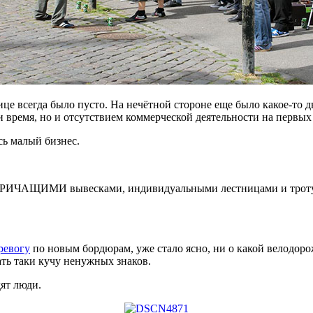
ице всегда было пусто. На нечётной стороне еще было какое-то
сти время, но и отсутствием коммерческой деятельности на первы
сь малый бизнес.
х КРИЧАЩИМИ вывесками, индивидуальными лестницами и тротуа
ревогу
по новым бордюрам, уже стало ясно, ни о какой велодор
ть таки кучу ненужных знаков.
дят люди.